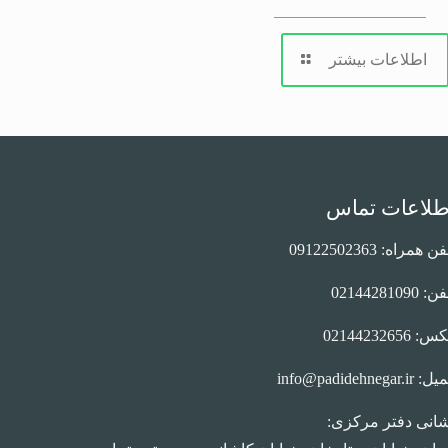
اطلاعات بیشتر
طلاعات تماس
ن همراه: 09122502363
: 02144281090
: 02144232656
 info@padidehnegar.ir
انی دفتر مرکزی: