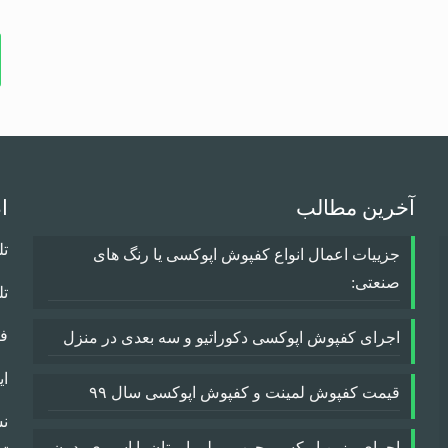
آخرین مطالب
ا
تلف
جزییات اعمال انواع کفپوش اپوکسی یا رنگ های
صنعتی:
تلفن
فکس
اجرای کفپوش اپوکسی دکوراتیو و سه بعدی در منزل
ایمیل:
قیمت کفپوش لمینت و کفپوش اپوکسی سال ۹۹
نش
اجرای رزین اپوکسی چوب و پلی اورتان با اسپری بدون