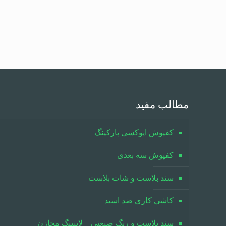
مطالب مفید
کفپوش اپوکسی پارکینگ
کفپوش سه بعدی
سند بلاست و شات بلاست
کاشی کاری ضد اسید
سند بلاست و رنگ صنعتی – لاینینگ مخازن