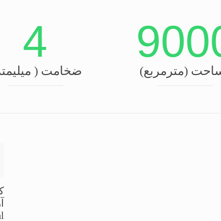
4
900
احت (مترمربع)
ضخامت ( میلیمتر
ک
al