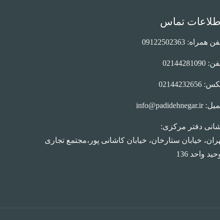
طلاعات تماس
ن همراه: 09122502363
: 02144281090
: 02144232656
 info@padidehnegar.ir
انی دفتر مرکزی:
ران، خیابان ستارخان، خیابان کاشانی پور،مجتمع تجاری
حید واحد 136