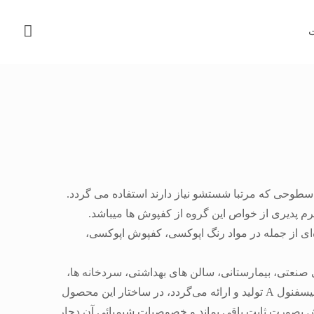
ت
سطوحی که مرتبا شستشو نیاز دارند استفاده می گردد.
‌ای از جمله در مواد رنگ اپوکسی، کفپوش اپوکسی،
 صنعتی، بیمارستانی، سالن های بهداشتی، سردخانه ها،
صنایع غذایی، صنایع نظامی و مخابراتی می باشد. این کفپوش‌ها بر پایه هاردنر سیکلو آلیفاتیک پلی آمین تغییر یافته ورزین اپوکسی بیسفنول A تولید و ارائه می‌گردد، در ساختار این محصول
ش بصورت ثابت باقی بماند و خصوصیات شیمیائی آن دچار