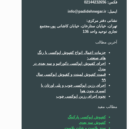
فکس: 02144232656
ایمیل: info@padidehnegar.ir
نشانی دفتر مرکزی:
تهران، خیابان ستارخان، خیابان کاشانی پور،مجتمع
تجاری توحید واحد 136
آخرین مطالب
جزییات اعمال انواع کفپوش اپوکسی یا رنگ
های صنعتی:
اجرای کفپوش اپوکسی دکوراتیو و سه بعدی در
منزل
قیمت کفپوش لمینت و کفپوش اپوکسی سال
۹۹
اجرای رزین اپوکسی چوب و پلی اورتان با
اسپری بدون هوا
نحوه اجرای رزین اپوکسی چوب
مطالب مفید
کفپوش اپوکسی پارکینگ
کفپوش سه بعدی
سند بلاست و شات بلاست