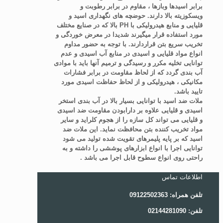
برابر اسیدها وبازها ، مقاوم در برابر رطوبت و
ویسکوزیته بالا دارند. حوضچه های نگهداری اسید و
قلیایی و منابع هیدرولیکی با PH بالا که در صنایع مختلف
مورد استفاده قرار میگیرند شدیدا در معرض خوردگی و
تخریب سریع بتن قراردارند. با توجه به حضور مداوم
انواع مواد قلیایی و اسیدی در منابع آب اسیدی و عدم
توانایی تخلیه مکرر و رسیدگی و ترمیم آنها باید با موادی
آب بندی گردد که از لحاظ مقاومت در برابر فشارات
مکانیکی ، هیدرولیکی و از لحاظ حفاظت اسیدی مورد
تایید باشد.
ملات ضد اسید با توانایی بسیار بالا در آب بندی استخر
اسیدی و قلیایی علاوه بر دارابودن مقاومت ضد اسیدی
و قلیایی می تواند کل سازه را از هجوم کلراید و سایر
مواد تخریب کننده بتن محافظت نماید. این ملات ضد
اسید که بر پایه پلیمرهای تقویت شده تولید می شود
توانایی اجرا با انواع ابزارهای پوششی را داشته و به
راحتی روی انواع سطوح قابل اجرا می باشد .
اطلاعات تماس
تلفن همراه: 09122502363
تلفن: 02144281090